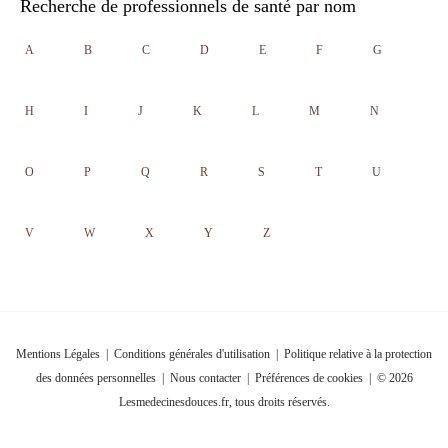
Recherche de professionnels de santé par nom
A
B
C
D
E
F
G
H
I
J
K
L
M
N
O
P
Q
R
S
T
U
V
W
X
Y
Z
Mentions Légales
|
Conditions générales d'utilisation
|
Politique relative à la protection
des données personnelles
|
Nous contacter
|
Préférences de cookies
| © 2026
Lesmedecinesdouces.fr, tous droits réservés.