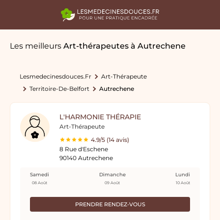
Les meilleurs
Art-thérapeutes
à Autrechene
Lesmedecinesdouces.fr
Art-Thérapeute
Territoire-De-Belfort
Autrechene
L'HARMONIE THÉRAPIE
Art-Thérapeute
4.9/5 (14 avis)
8 Rue d'Eschene
90140 Autrechene
Samedi
Dimanche
Lundi
08 Août
09 Août
10 Août
PRENDRE RENDEZ-VOUS