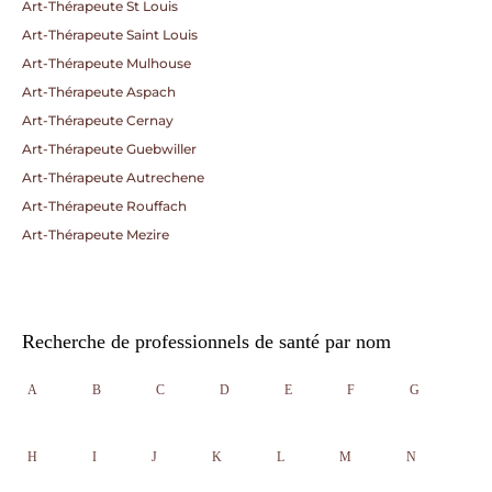
Art-Thérapeute St Louis
Art-Thérapeute Saint Louis
Art-Thérapeute Mulhouse
Art-Thérapeute Aspach
Art-Thérapeute Cernay
Art-Thérapeute Guebwiller
Art-Thérapeute Autrechene
Art-Thérapeute Rouffach
Art-Thérapeute Mezire
Recherche de professionnels de santé par nom
A
B
C
D
E
F
G
H
I
J
K
L
M
N