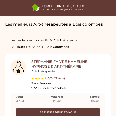
Les meilleurs
Art-thérapeutes
à Bois colombes
Lesmedecinesdouces.fr
Art-Thérapeute
Hauts-De-Seine
Bois Colombes
STÉPHANIE FAIVRE HAMELINE
HYPNOSE & ART-THÉRAPIE
Art-Thérapeute
5/5 (12 avis)
9 Av. Jeanne
92270 Bois-Colombes
Jeudi
Vendredi
Samedi
06 Août
07 Août
08 Août
PRENDRE RENDEZ-VOUS