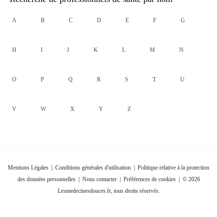
A
B
C
D
E
F
G
H
I
J
K
L
M
N
O
P
Q
R
S
T
U
V
W
X
Y
Z
Mentions Légales
|
Conditions générales d'utilisation
|
Politique relative à la protection
des données personnelles
|
Nous contacter
|
Préférences de cookies
| © 2026
Lesmedecinesdouces.fr, tous droits réservés.