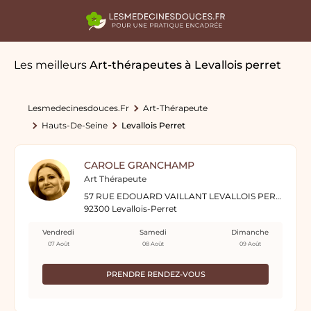
Les meilleurs
Art-thérapeutes
à Levallois perret
Lesmedecinesdouces.fr
Art-Thérapeute
Hauts-De-Seine
Levallois Perret
CAROLE GRANCHAMP
Art Thérapeute
57 RUE EDOUARD VAILLANT LEVALLOIS PERRET
92300 Levallois-Perret
Vendredi
Samedi
Dimanche
07 Août
08 Août
09 Août
PRENDRE RENDEZ-VOUS