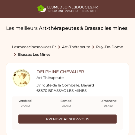
Les meilleurs
Art-thérapeutes
à Brassac les mines
Lesmedecinesdouces.fr
Art-Thérapeute
Puy-De-Dome
Brassac Les Mines
DELPHINE CHEVALIER
Art Thérapeute
57 route de la Combelle, Bayard
63570 BRASSAC LES MINES
Vendredi
Samedi
Dimanche
07 Août
08 Août
09 Août
PRENDRE RENDEZ-VOUS