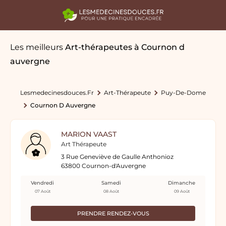
Les meilleurs
Art-thérapeutes
à Cournon d
auvergne
Lesmedecinesdouces.fr
Art-Thérapeute
Puy-De-Dome
Cournon D Auvergne
MARION VAAST
Art Thérapeute
3 Rue Geneviève de Gaulle Anthonioz
63800 Cournon-d'Auvergne
Vendredi
Samedi
Dimanche
07 Août
08 Août
09 Août
PRENDRE RENDEZ-VOUS