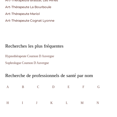
Art-Thérapeute Brassac Les Mines
Art-Thérapeute La Bourboule
Art-Thérapeute Mariol
Art-Thérapeute Cognat Lyonne
Recherches les plus fréquentes
Hypnothérapeute Cournon D Auvergne
Sophrologue Cournon D Auvergne
Recherche de professionnels de santé par nom
A
B
C
D
E
F
G
H
I
J
K
L
M
N