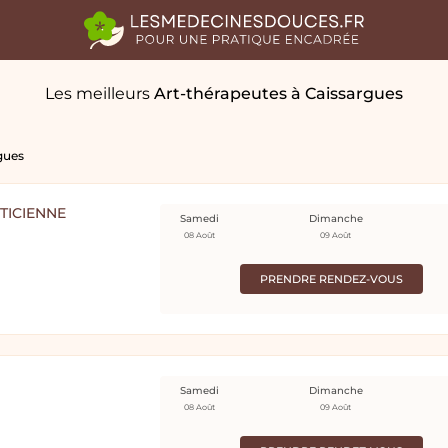
Les meilleurs
Art-thérapeutes
à Caissargues
gues
TICIENNE
Samedi
Dimanche
08 Août
09 Août
PRENDRE RENDEZ-VOUS
Samedi
Dimanche
08 Août
09 Août