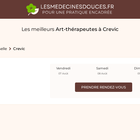
Les meilleurs
Art-thérapeutes
à Crevic
elle
Crevic
Vendredi
Samedi
Di
07 Août
08 Août
0
PRENDRE RENDEZ-VOUS