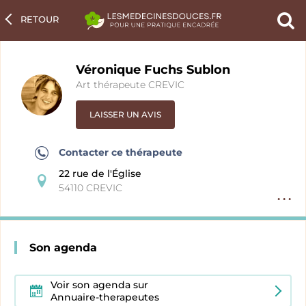
RETOUR
Ch
un
pra
Véronique Fuchs Sublon
Art thérapeute CREVIC
LAISSER UN AVIS
Contacter ce thérapeute
22 rue de l'Église
54110 CREVIC
Option
fiche
pratici
Son agenda
Voir son agenda sur
Annuaire-therapeutes