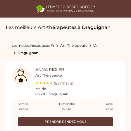
Les meilleurs
Art-thérapeutes
à Draguignan
Lesmedecinesdouces.fr
Art-Thérapeute
Var
Draguignan
ANNA RIGLER
Art Thérapeute
5/5 (17 avis)
Mairie
83300 Draguignan
Samedi
Dimanche
Lundi
08 Août
09 Août
10 Août
PRENDRE RENDEZ-VOUS