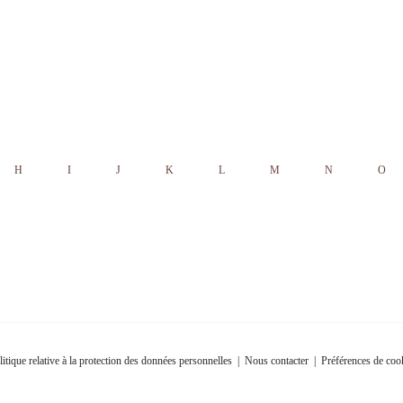
H
I
J
K
L
M
N
O
litique relative à la protection des données personnelles
|
Nous contacter
|
Préférences de coo