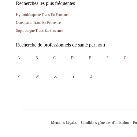
Recherches les plus fréquentes
Hypnothérapeute Trans En Provence
Ostéopathe Trans En Provence
Sophrologue Trans En Provence
Recherche de professionnels de santé par nom
A
B
C
D
E
F
G
V
W
X
Y
Z
Mentions Légales
|
Conditions générales d'utilisation
|
Po