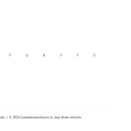
P
Q
R
S
T
U
kies
| © 2026 Lesmedecinesdouces.fr, tous droits réservés.