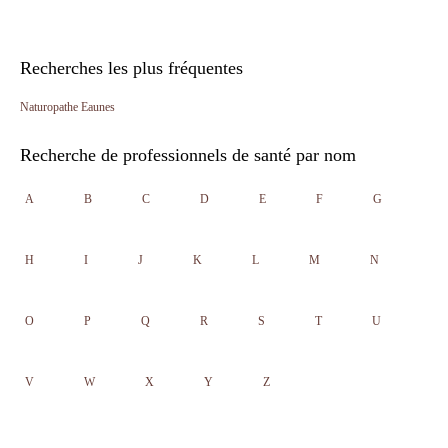
Recherches les plus fréquentes
Naturopathe Eaunes
Recherche de professionnels de santé par nom
A
B
C
D
E
F
G
H
I
J
K
L
M
N
O
P
Q
R
S
T
U
V
W
X
Y
Z