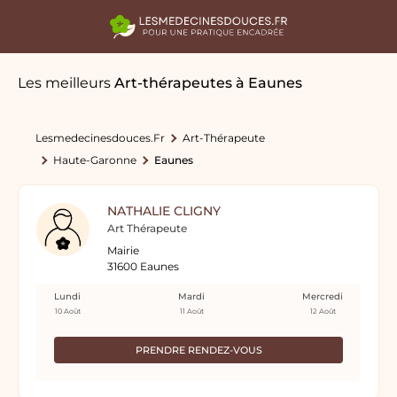
Les meilleurs
Art-thérapeutes
à Eaunes
Lesmedecinesdouces.fr
Art-Thérapeute
Haute-Garonne
Eaunes
NATHALIE CLIGNY
Art Thérapeute
Mairie
31600 Eaunes
Lundi
Mardi
Mercredi
10 Août
11 Août
12 Août
PRENDRE RENDEZ-VOUS