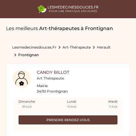
Les meilleurs
Art-thérapeutes
à Frontignan
Lesmedecinesdouces.fr
Art-Thérapeute
Herault
Frontignan
CANDY BILLOT
Art Thérapeute
Mairie
34110 Frontignan
Dimanche
Lundi
Mardi
09 Août
10 Août
11 Août
PRENDRE RENDEZ-VOUS