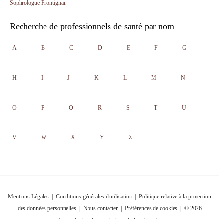
Sophrologue Frontignan
Recherche de professionnels de santé par nom
A
B
C
D
E
F
G
H
I
J
K
L
M
N
O
P
Q
R
S
T
U
V
W
X
Y
Z
Mentions Légales
|
Conditions générales d'utilisation
|
Politique relative à la protection
des données personnelles
|
Nous contacter
|
Préférences de cookies
| © 2026