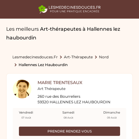
Les meilleurs
Art-thérapeutes
à Hallennes lez
haubourdin
Lesmedecinesdouces.fr
Art-Thérapeute
Nord
Hallennes Lez Haubourdin
MARIE TRENTESAUX
Art Thérapeute
260 rue des Bourreliers
59320 HALLENNES LEZ HAUBOURDIN
Vendredi
Samedi
Dimanche
07 Août
08 Août
09 Août
PRENDRE RENDEZ-VOUS