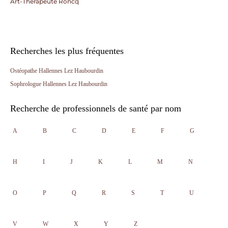
Art-Thérapeute Roncq
Recherches les plus fréquentes
Ostéopathe Hallennes Lez Haubourdin
Sophrologue Hallennes Lez Haubourdin
Recherche de professionnels de santé par nom
A
B
C
D
E
F
G
H
I
J
K
L
M
N
O
P
Q
R
S
T
U
V
W
X
Y
Z