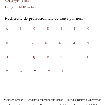
Sophrologue Roubaix
Thérapeute EMDR Roubaix
Recherche de professionnels de santé par nom
A
B
C
D
E
F
G
H
I
J
K
L
M
N
O
P
Q
R
S
T
U
V
W
X
Y
Z
Mentions Légales
|
Conditions générales d'utilisation
|
Politique relative à la protection