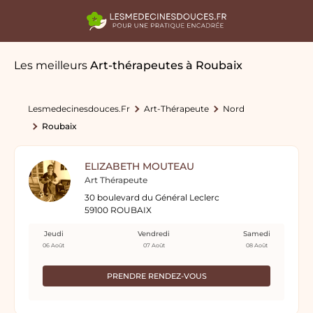
Les meilleurs
Art-thérapeutes
à Roubaix
Lesmedecinesdouces.fr
Art-Thérapeute
Nord
Roubaix
ELIZABETH MOUTEAU
Art Thérapeute
30 boulevard du Général Leclerc
59100 ROUBAIX
Jeudi
Vendredi
Samedi
06 Août
07 Août
08 Août
PRENDRE RENDEZ-VOUS