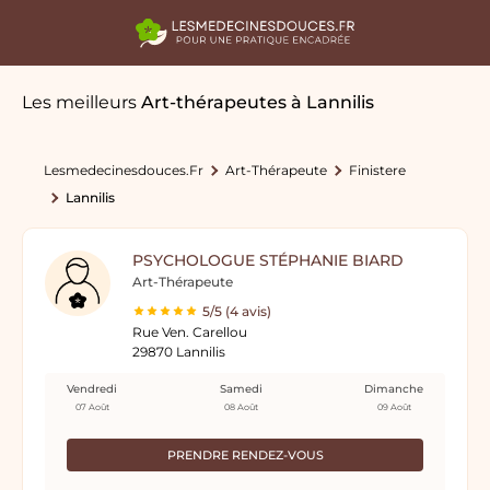
Les meilleurs
Art-thérapeutes
à Lannilis
Lesmedecinesdouces.fr
Art-Thérapeute
Finistere
Lannilis
PSYCHOLOGUE STÉPHANIE BIARD
Art-Thérapeute
5/5 (4 avis)
Rue Ven. Carellou
29870 Lannilis
Vendredi
Samedi
Dimanche
07 Août
08 Août
09 Août
PRENDRE RENDEZ-VOUS