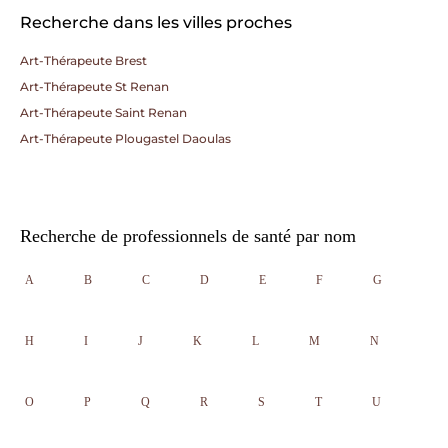
Recherche dans les villes proches
Art-Thérapeute Brest
Art-Thérapeute St Renan
Art-Thérapeute Saint Renan
Art-Thérapeute Plougastel Daoulas
Recherche de professionnels de santé par nom
A
B
C
D
E
F
G
H
I
J
K
L
M
N
O
P
Q
R
S
T
U