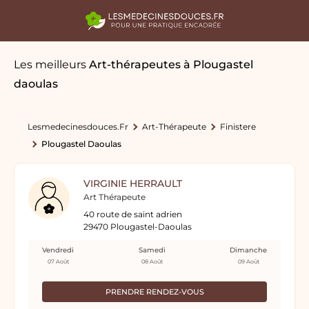
Les meilleurs
Art-thérapeutes
à Plougastel
daoulas
Lesmedecinesdouces.fr
Art-Thérapeute
Finistere
Plougastel Daoulas
VIRGINIE HERRAULT
Art Thérapeute
40 route de saint adrien
29470 Plougastel-Daoulas
Vendredi
Samedi
Dimanche
07 Août
08 Août
09 Août
PRENDRE RENDEZ-VOUS