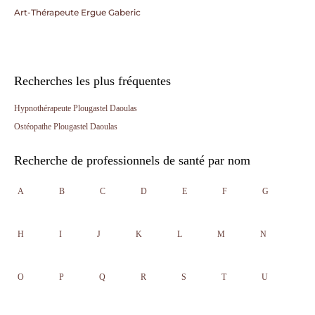
Art-Thérapeute Ergue Gaberic
Recherches les plus fréquentes
Hypnothérapeute Plougastel Daoulas
Ostéopathe Plougastel Daoulas
Recherche de professionnels de santé par nom
A
B
C
D
E
F
G
H
I
J
K
L
M
N
O
P
Q
R
S
T
U