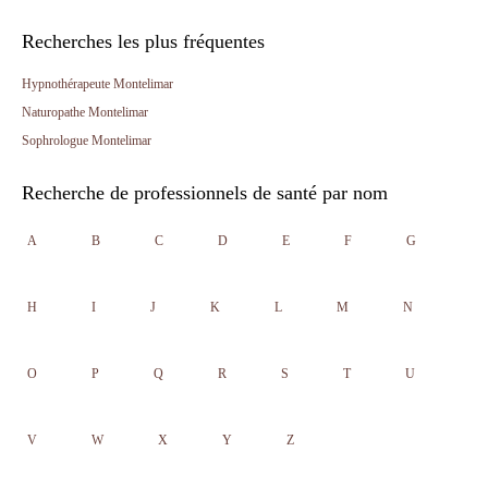
Recherches les plus fréquentes
Hypnothérapeute Montelimar
Naturopathe Montelimar
Sophrologue Montelimar
Recherche de professionnels de santé par nom
A
B
C
D
E
F
G
H
I
J
K
L
M
N
O
P
Q
R
S
T
U
V
W
X
Y
Z