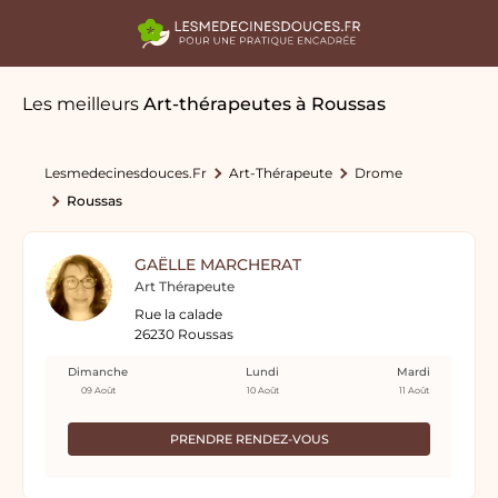
Les meilleurs
Art-thérapeutes
à Roussas
Lesmedecinesdouces.fr
Art-Thérapeute
Drome
Roussas
GAËLLE MARCHERAT
Art Thérapeute
Rue la calade
26230 Roussas
Dimanche
Lundi
Mardi
09 Août
10 Août
11 Août
PRENDRE RENDEZ-VOUS