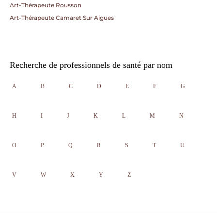
Art-Thérapeute Rousson
Art-Thérapeute Camaret Sur Aigues
Recherche de professionnels de santé par nom
A
B
C
D
E
F
G
H
I
J
K
L
M
N
O
P
Q
R
S
T
U
V
W
X
Y
Z