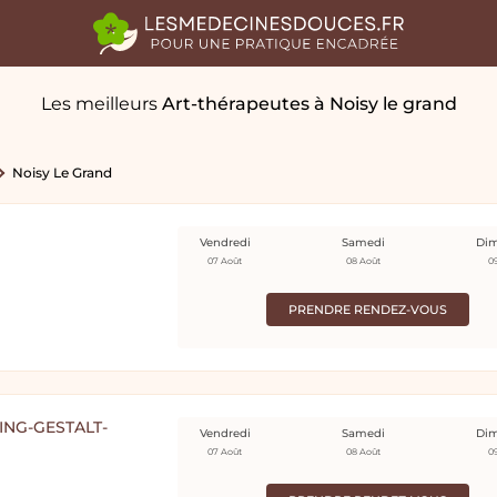
Les meilleurs
Art-thérapeutes
à Noisy le grand
Noisy Le Grand
Vendredi
Samedi
Di
07 Août
08 Août
0
PRENDRE RENDEZ-VOUS
ING-GESTALT-
Vendredi
Samedi
Di
07 Août
08 Août
0