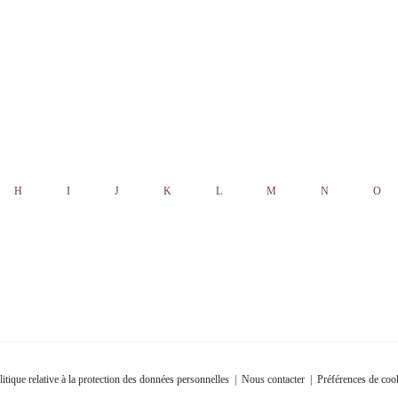
H
I
J
K
L
M
N
O
litique relative à la protection des données personnelles
|
Nous contacter
|
Préférences de coo