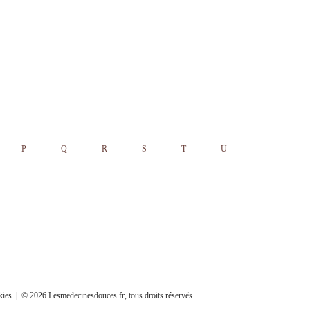
P
Q
R
S
T
U
kies
| © 2026 Lesmedecinesdouces.fr, tous droits réservés.