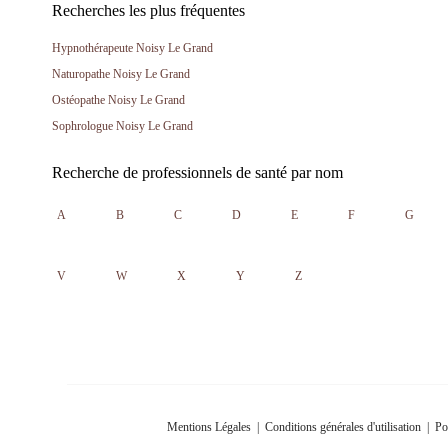
Recherches les plus fréquentes
Hypnothérapeute Noisy Le Grand
Naturopathe Noisy Le Grand
Ostéopathe Noisy Le Grand
Sophrologue Noisy Le Grand
Recherche de professionnels de santé par nom
A
B
C
D
E
F
G
V
W
X
Y
Z
Mentions Légales
|
Conditions générales d'utilisation
|
Po