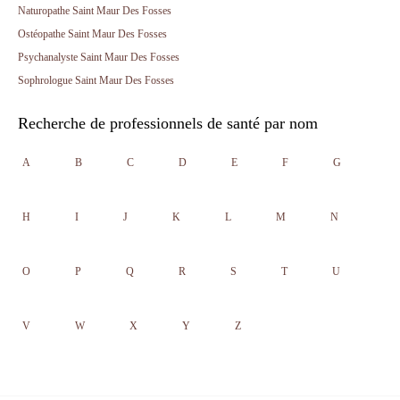
Naturopathe Saint Maur Des Fosses
Ostéopathe Saint Maur Des Fosses
Psychanalyste Saint Maur Des Fosses
Sophrologue Saint Maur Des Fosses
Recherche de professionnels de santé par nom
A
B
C
D
E
F
G
H
I
J
K
L
M
N
O
P
Q
R
S
T
U
V
W
X
Y
Z