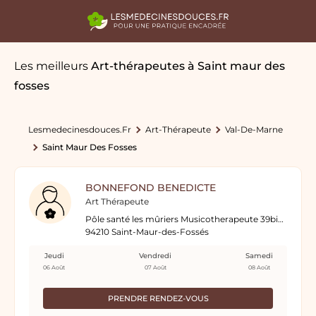
Les meilleurs
Art-thérapeutes
à Saint maur des
fosses
Lesmedecinesdouces.fr
Art-Thérapeute
Val-De-Marne
Saint Maur Des Fosses
BONNEFOND BENEDICTE
Art Thérapeute
Pôle santé les mûriers Musicotherapeute 39bis avenue de Bonneuil
94210 Saint-Maur-des-Fossés
Jeudi
Vendredi
Samedi
06 Août
07 Août
08 Août
PRENDRE RENDEZ-VOUS