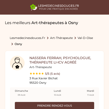
Les meilleurs
Art-thérapeutes
à Osny
Lesmedecinesdouces.fr
Art-Thérapeute
Val-D-Oise
Osny
NASSERA FERRAH, PSYCHOLOGUE,
THÉRAPEUTE LI-ICV AGRÉÉ
Art-Thérapeute
5/5 (5 avis)
3 Rue Xavier Bichat
95520 Osny
Dimanche
Lundi
Mardi
09 Août
10 Août
11 Août
PRENDRE RENDEZ-VOUS