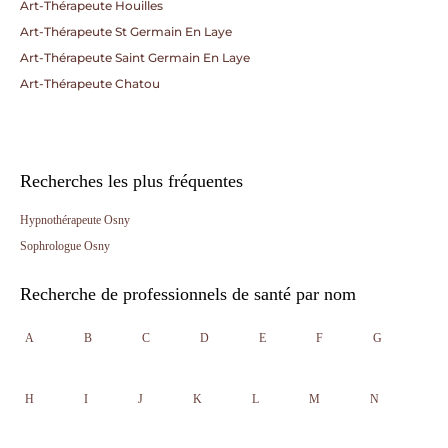
Art-Thérapeute Houilles
Art-Thérapeute St Germain En Laye
Art-Thérapeute Saint Germain En Laye
Art-Thérapeute Chatou
Recherches les plus fréquentes
Hypnothérapeute Osny
Sophrologue Osny
Recherche de professionnels de santé par nom
A
B
C
D
E
F
G
H
I
J
K
L
M
N