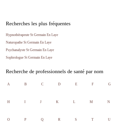
Recherches les plus fréquentes
Hypnothérapeute St Germain En Laye
Naturopathe St Germain En Laye
Psychanalyste St Germain En Laye
Sophrologue St Germain En Laye
Recherche de professionnels de santé par nom
A
B
C
D
E
F
G
H
I
J
K
L
M
N
O
P
Q
R
S
T
U