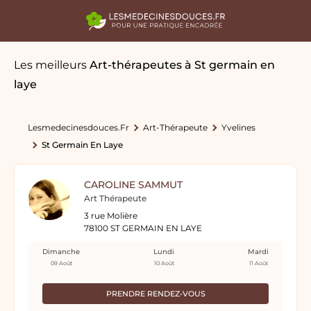
Les meilleurs
Art-thérapeutes
à St germain en
laye
Lesmedecinesdouces.fr
Art-Thérapeute
Yvelines
St Germain En Laye
CAROLINE SAMMUT
Art Thérapeute
3 rue Molière
78100 ST GERMAIN EN LAYE
Dimanche
Lundi
Mardi
09 Août
10 Août
11 Août
PRENDRE RENDEZ-VOUS