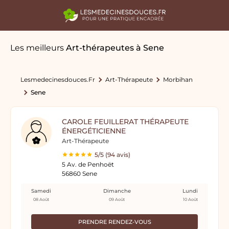
Les meilleurs
Art-thérapeutes
à Sene
Lesmedecinesdouces.fr
Art-Thérapeute
Morbihan
Sene
CAROLE FEUILLERAT THÉRAPEUTE
ÉNERGÉTICIENNE
Art-Thérapeute
5/5 (94 avis)
5 Av. de Penhoët
56860 Sene
Samedi
Dimanche
Lundi
08 Août
09 Août
10 Août
PRENDRE RENDEZ-VOUS