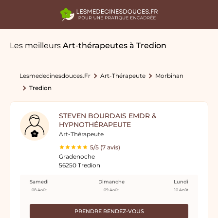
Les meilleurs
Art-thérapeutes
à Tredion
Lesmedecinesdouces.fr
Art-Thérapeute
Morbihan
Tredion
STEVEN BOURDAIS EMDR &
HYPNOTHÉRAPEUTE
Art-Thérapeute
5/5 (7 avis)
Gradenoche
56250 Tredion
Samedi
Dimanche
Lundi
08 Août
09 Août
10 Août
PRENDRE RENDEZ-VOUS