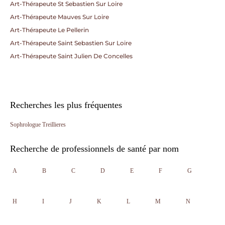
Art-Thérapeute St Sebastien Sur Loire
Art-Thérapeute Mauves Sur Loire
Art-Thérapeute Le Pellerin
Art-Thérapeute Saint Sebastien Sur Loire
Art-Thérapeute Saint Julien De Concelles
Recherches les plus fréquentes
Sophrologue Treillieres
Recherche de professionnels de santé par nom
A
B
C
D
E
F
G
H
I
J
K
L
M
N