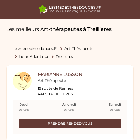
Les meilleurs
Art-thérapeutes
à Treillieres
Lesmedecinesdouces.fr
Art-Thérapeute
Loire-Atlantique
Treillieres
MARIANNE LUSSON
Art Thérapeute
19 route de Rennes
44119 TREILLIERES
Jeudi
Vendredi
Samedi
06 Août
07 Août
08 Août
PRENDRE RENDEZ-VOUS