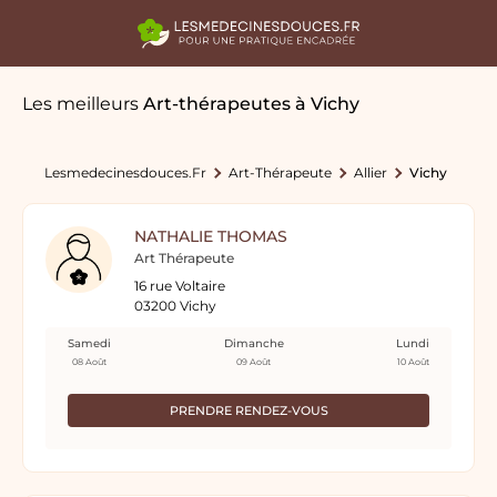
Les meilleurs
Art-thérapeutes
à Vichy
Lesmedecinesdouces.fr
Art-Thérapeute
Allier
Vichy
NATHALIE THOMAS
Art Thérapeute
16 rue Voltaire
03200 Vichy
Samedi
Dimanche
Lundi
08 Août
09 Août
10 Août
PRENDRE RENDEZ-VOUS