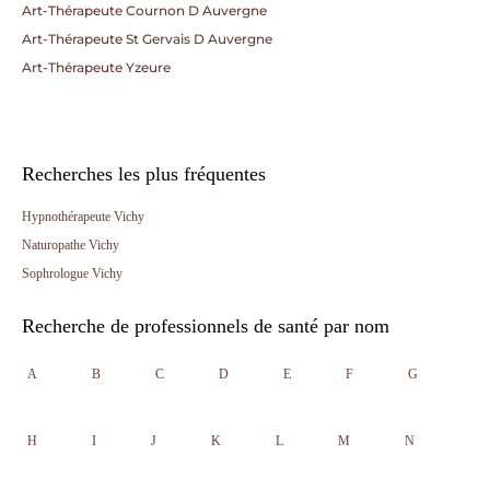
Art-Thérapeute Cournon D Auvergne
Art-Thérapeute St Gervais D Auvergne
Art-Thérapeute Yzeure
Recherches les plus fréquentes
Hypnothérapeute Vichy
Naturopathe Vichy
Sophrologue Vichy
Recherche de professionnels de santé par nom
A
B
C
D
E
F
G
H
I
J
K
L
M
N