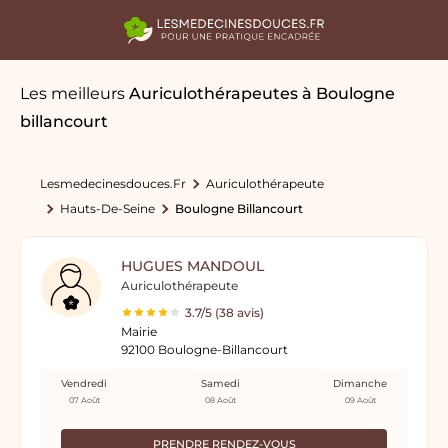
Les meilleurs
Auriculothérapeutes
à Boulogne
billancourt
Lesmedecinesdouces.fr
Auriculothérapeute
Hauts-De-Seine
Boulogne Billancourt
HUGUES MANDOUL
Auriculothérapeute
3.7/5 (38 avis)
Mairie
92100 Boulogne-Billancourt
Vendredi
Samedi
Dimanche
07 Août
08 Août
09 Août
PRENDRE RENDEZ-VOUS