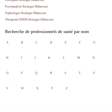
Ostéopathe Boulogne Billancourt
Psychanalyste Boulogne Billancourt
Sophrologue Boulogne Billancourt
Thérapeute EMDR Boulogne Billancourt
Recherche de professionnels de santé par nom
A
B
C
D
E
F
G
H
I
J
K
L
M
N
O
P
Q
R
S
T
U
V
W
X
Y
Z