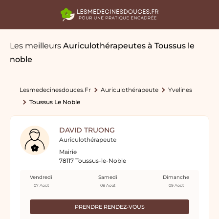
Les meilleurs
Auriculothérapeutes
à Toussus le
noble
Lesmedecinesdouces.fr
Auriculothérapeute
Yvelines
Toussus Le Noble
DAVID TRUONG
Auriculothérapeute
Mairie
78117 Toussus-le-Noble
Vendredi
Samedi
Dimanche
07 Août
08 Août
09 Août
PRENDRE RENDEZ-VOUS