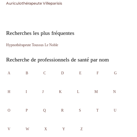
Auriculothérapeute Villeparisis
Recherches les plus fréquentes
Hypnothérapeute Toussus Le Noble
Recherche de professionnels de santé par nom
A
B
C
D
E
F
G
H
I
J
K
L
M
N
O
P
Q
R
S
T
U
V
W
X
Y
Z