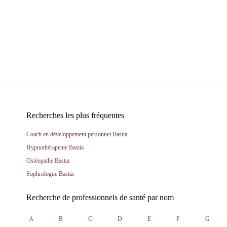
Recherches les plus fréquentes
Coach en développement personnel Bastia
Hypnothérapeute Bastia
Ostéopathe Bastia
Sophrologue Bastia
Recherche de professionnels de santé par nom
A
B
C
D
E
F
G