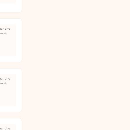
manche
9 Août
manche
9 Août
manche