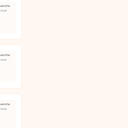
manche
9 Août
manche
9 Août
manche
9 Août