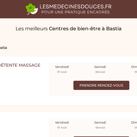
Les meilleurs
Centres de bien-être
à Bastia
stia
 DÉTENTE MASSAGE
Vendredi
Samedi
Di
07 Août
08 Août
0
PRENDRE RENDEZ-VOUS
Vendredi
Samedi
Di
07 Août
08 Août
0