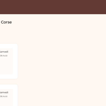
 Corse
Samedi
08 Août
Samedi
08 Août