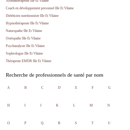
Aromathérapeute Ille Et Vilaine
Coach en développement personnel Ille Et Vilaine
Diététicien nutritionniste Ille Et Vilaine
Hypnothérapeute Ille Et Vilaine
Naturopathe Ille Et Vilaine
Ostéopathe Ille Et Vilaine
Psychanalyste Ille Et Vilaine
Sophrologue Ille Et Vilaine
Thérapeute EMDR Ille Et Vilaine
Recherche de professionnels de santé par nom
A
B
C
D
E
F
G
H
I
J
K
L
M
N
O
P
Q
R
S
T
U