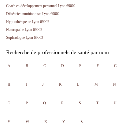
Coach en développement personnel Lyon 69002
Diététicien nutritionniste Lyon 69002
Hypnothérapeute Lyon 69002
Naturopathe Lyon 69002
Sophrologue Lyon 69002
Recherche de professionnels de santé par nom
A
B
C
D
E
F
G
H
I
J
K
L
M
N
O
P
Q
R
S
T
U
V
W
X
Y
Z