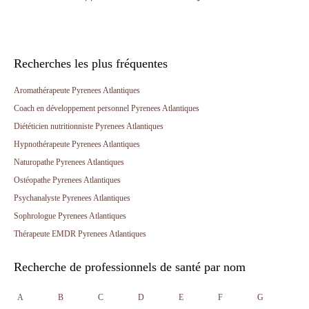
Recherches les plus fréquentes
Aromathérapeute Pyrenees Atlantiques
Coach en développement personnel Pyrenees Atlantiques
Diététicien nutritionniste Pyrenees Atlantiques
Hypnothérapeute Pyrenees Atlantiques
Naturopathe Pyrenees Atlantiques
Ostéopathe Pyrenees Atlantiques
Psychanalyste Pyrenees Atlantiques
Sophrologue Pyrenees Atlantiques
Thérapeute EMDR Pyrenees Atlantiques
Recherche de professionnels de santé par nom
A
B
C
D
E
F
G