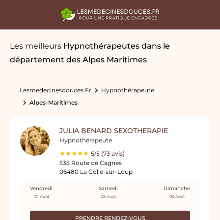
Les meilleurs
Hypnothérapeutes
dans le
département des Alpes Maritimes
Lesmedecinesdouces.fr
Hypnothérapeute
Alpes-Maritimes
JULIA BENARD SEXOTHERAPIE
Hypnothérapeute
5/5 (73 avis)
535 Route de Cagnes
06480 La Colle-sur-Loup
Vendredi
Samedi
Dimanche
07 Août
08 Août
09 Août
PRENDRE RENDEZ-VOUS