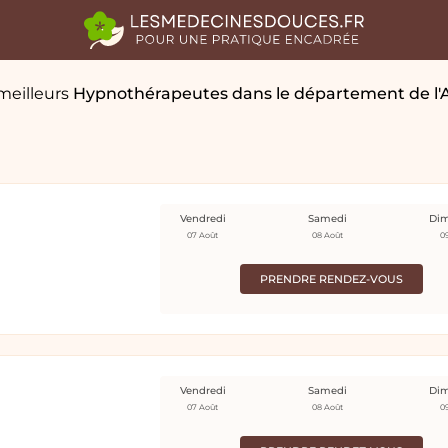
meilleurs
Hypnothérapeutes
dans le département de l
Vendredi
Samedi
Di
07 Août
08 Août
0
PRENDRE RENDEZ-VOUS
Vendredi
Samedi
Di
07 Août
08 Août
0