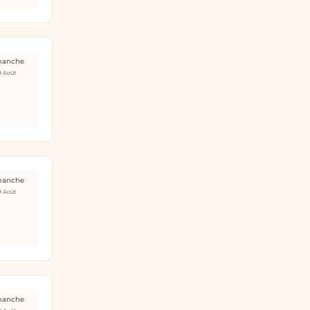
manche
9 Août
manche
9 Août
manche