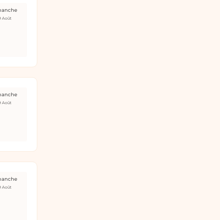
manche
9 Août
manche
9 Août
manche
9 Août