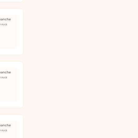
manche
9 Août
manche
9 Août
manche
9 Août