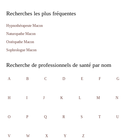
Recherches les plus fréquentes
Hypnothérapeute Macon
Naturopathe Macon
Ostéopathe Macon
Sophrologue Macon
Recherche de professionnels de santé par nom
A
B
C
D
E
F
G
H
I
J
K
L
M
N
O
P
Q
R
S
T
U
V
W
X
Y
Z