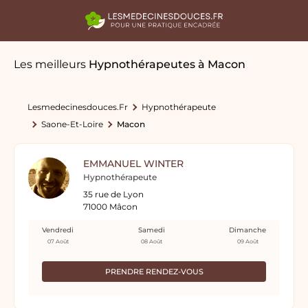
Les meilleurs
Hypnothérapeutes
à Macon
Lesmedecinesdouces.fr
Hypnothérapeute
Saone-Et-Loire
Macon
EMMANUEL WINTER
Hypnothérapeute
35 rue de Lyon
71000 Mâcon
Vendredi
Samedi
Dimanche
07 Août
08 Août
09 Août
PRENDRE RENDEZ-VOUS