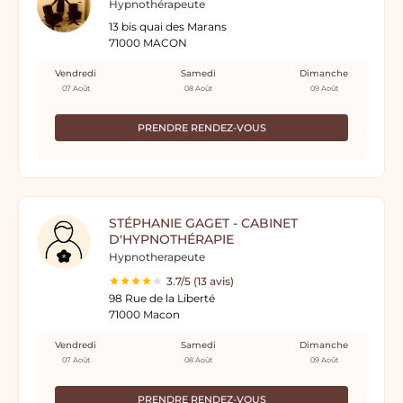
Hypnothérapeute
13 bis quai des Marans
71000 MACON
Vendredi
Samedi
Dimanche
07 Août
08 Août
09 Août
PRENDRE RENDEZ-VOUS
STÉPHANIE GAGET - CABINET
D'HYPNOTHÉRAPIE
Hypnotherapeute
3.7/5 (13 avis)
98 Rue de la Liberté
71000 Macon
Vendredi
Samedi
Dimanche
07 Août
08 Août
09 Août
PRENDRE RENDEZ-VOUS