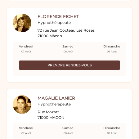
FLORENCE FICHET
Hypnothérapeute
72 rue Jean Cocteau Les Roses
71000 Mâcon
Vendredi
Samedi
Dimanche
07 Août
08 Août
09 Août
PRENDRE RENDEZ-VOUS
MAGALIE LANIER
Hypnothérapeute
Rue Mozart
71000 MACON
Vendredi
Samedi
Dimanche
07 Août
08 Août
09 Août