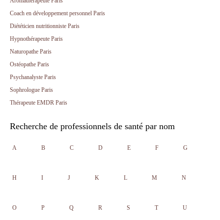
Aromathérapeute Paris
Coach en développement personnel Paris
Diététicien nutritionniste Paris
Hypnothérapeute Paris
Naturopathe Paris
Ostéopathe Paris
Psychanalyste Paris
Sophrologue Paris
Thérapeute EMDR Paris
Recherche de professionnels de santé par nom
A
B
C
D
E
F
G
H
I
J
K
L
M
N
O
P
Q
R
S
T
U