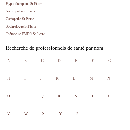
Hypnothérapeute St Pierre
Naturopathe St Pierre
Ostéopathe St Pierre
Sophrologue St Pierre
Thérapeute EMDR St Pierre
Recherche de professionnels de santé par nom
A
B
C
D
E
F
G
H
I
J
K
L
M
N
O
P
Q
R
S
T
U
V
W
X
Y
Z