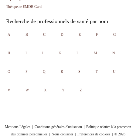
Thérapeute EMDR Gard
Recherche de professionnels de santé par nom
A
B
C
D
E
F
G
H
I
J
K
L
M
N
O
P
Q
R
S
T
U
V
W
X
Y
Z
Mentions Légales
|
Conditions générales d'utilisation
|
Politique relative à la protection
des données personnelles
|
Nous contacter
|
Préférences de cookies
| © 2026