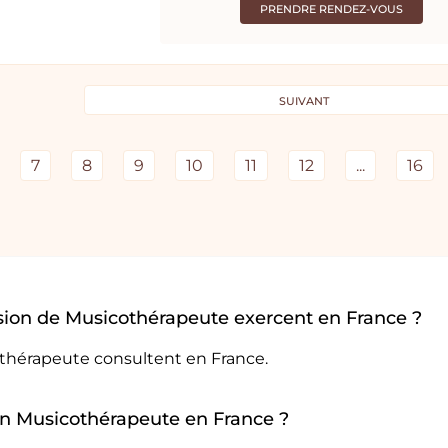
PRENDRE RENDEZ-VOUS
SUIVANT
7
8
9
10
11
12
...
16
sion de Musicothérapeute exercent en France ?
othérapeute consultent en France.
 un Musicothérapeute en France ?