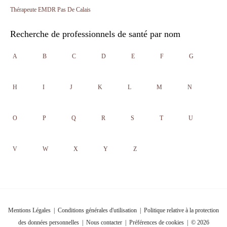
Thérapeute EMDR Pas De Calais
Recherche de professionnels de santé par nom
A
B
C
D
E
F
G
H
I
J
K
L
M
N
O
P
Q
R
S
T
U
V
W
X
Y
Z
Mentions Légales
|
Conditions générales d'utilisation
|
Politique relative à la protection
des données personnelles
|
Nous contacter
|
Préférences de cookies
| © 2026