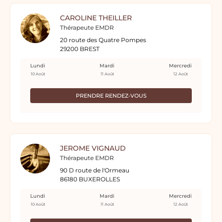
CAROLINE THEILLER
Thérapeute EMDR
20 route des Quatre Pompes
29200 BREST
Lundi
Mardi
Mercredi
10 Août
11 Août
12 Août
PRENDRE RENDEZ-VOUS
JEROME VIGNAUD
Thérapeute EMDR
90 D route de l'Ormeau
86180 BUXEROLLES
Lundi
Mardi
Mercredi
10 Août
11 Août
12 Août