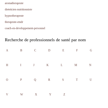
aromatherapeute
dieteticien-nutritionniste
hypnotherapeute
therapeute-emdr
coach-en-developpement-personnel
Recherche de professionnels de santé par nom
A
B
C
D
E
F
G
H
I
J
K
L
M
N
O
P
Q
R
S
T
U
V
W
X
Y
Z