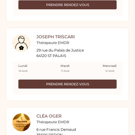
PRENDRE RENDEZ-VOUS
JOSEPH TRISCARI
Thérapeute EMDR
29 rue du Palais de Justice
64120 ST PALAIS
Lundi
Mardi
Mercredi
10 Août
11 Août
12 Août
PRENDRE RENDEZ-VOUS
CLÉA OGER
Thérapeute EMDR
6 rue Francis Deniaud
35600 REDON