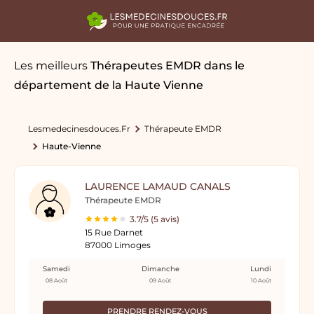
Les meilleurs
Thérapeutes EMDR
dans le
département de la Haute Vienne
Lesmedecinesdouces.fr
Thérapeute EMDR
Haute-Vienne
LAURENCE LAMAUD CANALS
Thérapeute EMDR
3.7/5 (5 avis)
15 Rue Darnet
87000 Limoges
Samedi
Dimanche
Lundi
08 Août
09 Août
10 Août
PRENDRE RENDEZ-VOUS