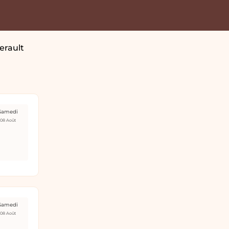
erault
Samedi
08 Août
Samedi
08 Août