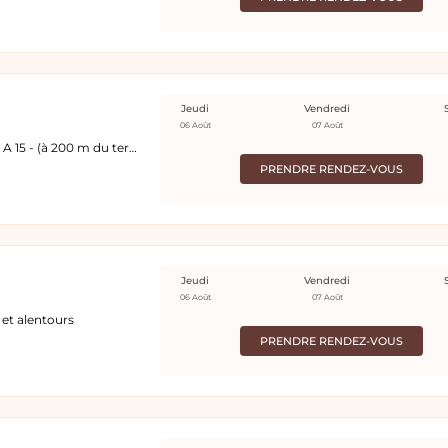
Jeudi
Vendredi
06 Août
07 Août
165 chemin de la Roque, Résidence Indigo Bât A 15 - (à 200 m du terminus du TRAM 2 )
PRENDRE RENDEZ-VOUS
Jeudi
Vendredi
06 Août
07 Août
. et alentours
PRENDRE RENDEZ-VOUS