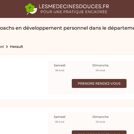
oachs en développement personnel
dans le départeme
el
Herault
Samedi
Dimanche
08 Août
09 Août
PRENDRE RENDEZ-VOUS
Samedi
Dimanche
08 Août
09 Août