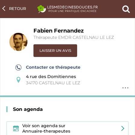
RETOUR
Ch
un
pra
Fabien Fernandez
Thérapeute EMDR CASTELNAU LE LEZ
LAISSER UN AVIS
Contacter ce thérapeute
4 rue des Domitiennes
34170 CASTELNAU LE LEZ
Option
fiche
pratici
Son agenda
Voir son agenda sur
Annuaire-therapeutes