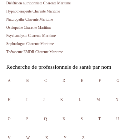
Diététicien nutritionniste Charente Maritime
Hypnothérapeute Charente Maritime
Naturopathe Charente Maritime
Ostéopathe Charente Maritime
Psychanalyste Charente Maritime
Sophrologue Charente Maritime
Thérapeute EMDR Charente Maritime
Recherche de professionnels de santé par nom
A
B
C
D
E
F
G
H
I
J
K
L
M
N
O
P
Q
R
S
T
U
V
W
X
Y
Z