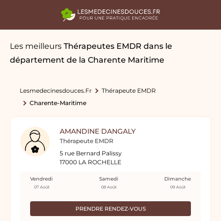
Les meilleurs
Thérapeutes EMDR
dans le
département de la Charente Maritime
Lesmedecinesdouces.fr
Thérapeute EMDR
Charente-Maritime
AMANDINE DANGALY
Thérapeute EMDR
5 rue Bernard Palissy
17000 LA ROCHELLE
Vendredi
Samedi
Dimanche
07 Août
08 Août
09 Août
PRENDRE RENDEZ-VOUS