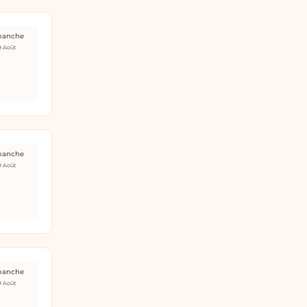
manche
9 Août
manche
9 Août
manche
9 Août