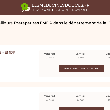
illeurs
Thérapeutes EMDR
dans le département de la 
E - EMDR
Vendredi
Samedi
Di
07 Août
08 Août
0
PRENDRE RENDEZ-VOUS
Vendredi
Samedi
Di
07 Août
08 Août
0