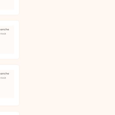
manche
9 Août
manche
9 Août