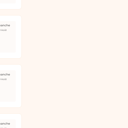
manche
9 Août
manche
9 Août
manche