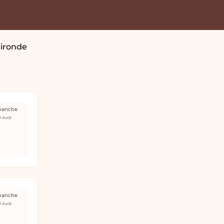
Gironde
manche
9 Août
manche
9 Août