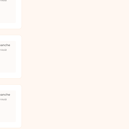
9 Août
manche
9 Août
manche
9 Août