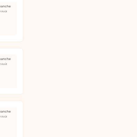
manche
9 Août
manche
9 Août
manche
9 Août